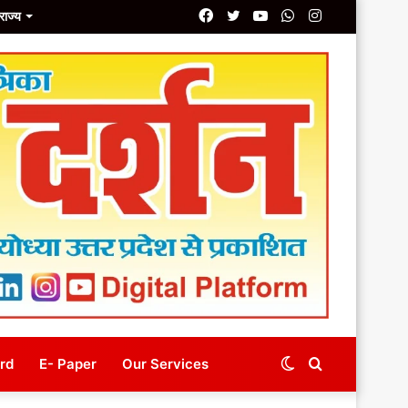
Facebook
Twitter
YouTube
Whatsapp
Instagram
राज्य
line
E- Magazine
Our Services
Switch
Search
rd
E- Paper
Our Services