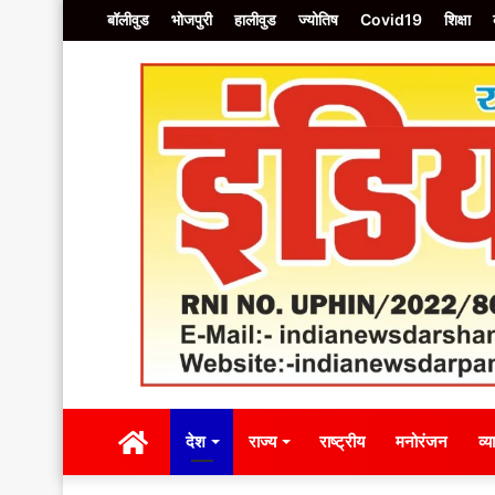
बॉलीवुड
भोजपुरी
हालीवुड
ज्योतिष
Covid19
शिक्षा
होम
देश
राज्य
राष्ट्रीय
मनोरं
होम
देश
राज्य
राष्ट्रीय
मनोरंजन
व्य