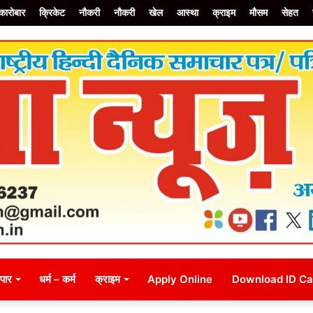
कारोबार
क्रिकेट
नौकरी
नौकरी
खेल
आस्था
क्राइम
मौसम
सेहत
जन
व्यापार
धर्म – कर्म
राजनीति
क्राइम
सम्पादकीय
Apply On
ापार
धर्म – कर्म
क्राइम
Apply Online
Download ID Ca