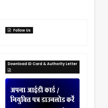
skin
for
Follow Us
Download ID Card & Authority Letter