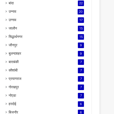
बांदा
22
उन्नाव
20
उन्नाव
17
जालौन
15
सिद्धार्थनगर
15
जौनपुर
9
बुलन्दशहर
9
बाराबंकी
7
कौशांबी
7
प्रयागराज
7
गोरखपुर
7
नोएडा
7
हरदोई
6
बिजनौर
6