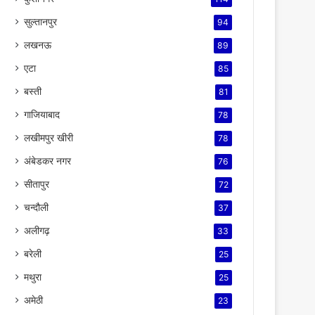
सुल्तानपुर
94
लखनऊ
89
एटा
85
बस्ती
81
गाजियाबाद
78
लखीमपुर खीरी
78
अंबेडकर नगर
76
सीतापुर
72
चन्दौली
37
अलीगढ़
33
बरेली
25
मथुरा
25
अमेठी
23