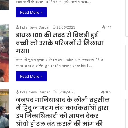
बसंत पंचमी के अवसर पर भिंभौरी में प्रदेश स्तरीय मंडाई…
Read More »
India News Darpan
28/06/2023
111
डायल 100 की मदद से बिछड़ी हुई
बच्ची को उसके परिजनों से मिलाया
गया।
सतना से सुनील कुमार दाहिया सतना। कोटर थाना एफआरबी 18 के
स्टाफ आरक्षक अनिल कुमार पांडे व पायलट दीपक तिवारी…
Read More »
India News Darpan
05/06/2023
163
जनपद गाजियाबाद के लोनी तहसील
में हिंदू जागरण मंच कार्यकर्ताओं द्वारा
उप जिलाधिकारी को ज्ञापन देकर
ओयो होटल बंद कराने की मांग की