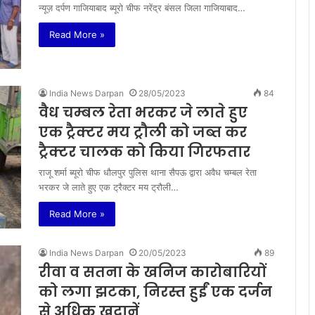
न्यूज़ दर्पण गाजियाबाद ब्यूरो चीफ नरेंद्र बंसल जिला गाजियाबाद…
Read More »
India News Darpan
28/05/2023
84
वैध चम्बल रेता भरकर जे लाते हुए
एक ट्रैक्टर मय ट्रौली को जब्त कर
ट्रैक्टर चालक को किया गिरफतार
राजू शर्मा ब्यूरो चीफ धौलपुर पुलिस थाना सैपऊ द्वारा अवैध चम्बल रेता
भरकर जे लाते हुए एक ट्रैक्टर मय ट्रौली…
Read More »
India News Darpan
20/05/2023
89
रीवा व सतना के खनिज कारोबारियों
को लगा झटका, निरस्त हुईं एक दर्जन
से अधिक खदानें