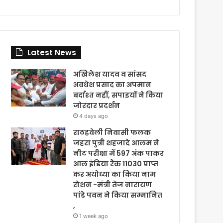
Latest News
अखिलेश यादव व सांसद
अवधेश प्रसाद का अपमान
बर्दाश्त नहीं, सपाइयों ने किया
जोरदार प्रदर्शन
4 days ago
राठहवेली निवासी फलक
जहरा पुत्री शहजादे आलम ने
नीट परीक्षा में 597 अंक पाकर
आल इंडिया रैंक 11030 प्राप्त
कर अयोध्या का किया नाम
रोशन -मंत्री तेज नारायण
पांडे पवन ने किया सम्मानित
,
1 week ago