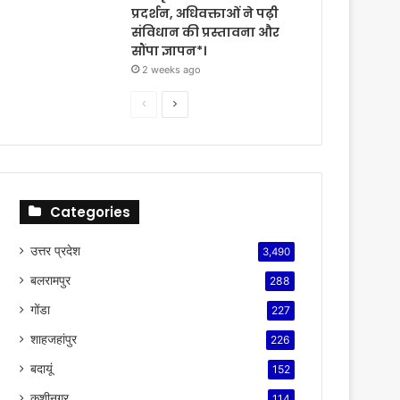
प्रदर्शन, अधिवक्ताओं ने पढ़ी
संविधान की प्रस्तावना और
सौंपा ज्ञापन*।
2 weeks ago
Previous
Next
page
page
Categories
उत्तर प्रदेश
3,490
बलरामपुर
288
गोंडा
227
शाहजहांपुर
226
बदायूं
152
कुशीनगर
114