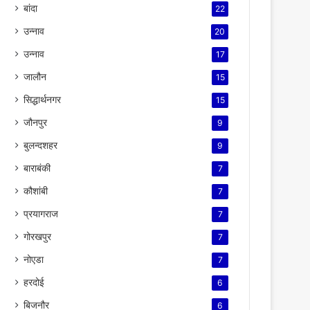
बांदा
22
उन्नाव
20
उन्नाव
17
जालौन
15
सिद्धार्थनगर
15
जौनपुर
9
बुलन्दशहर
9
बाराबंकी
7
कौशांबी
7
प्रयागराज
7
गोरखपुर
7
नोएडा
7
हरदोई
6
बिजनौर
6