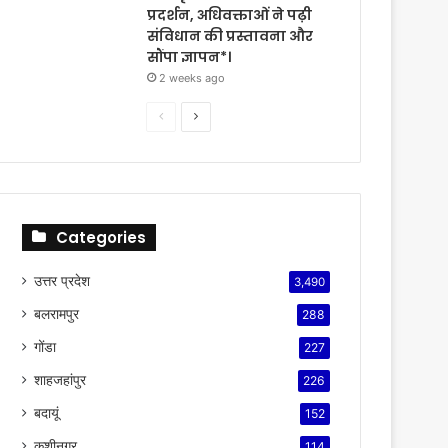
प्रदर्शन, अधिवक्ताओं ने पढ़ी
संविधान की प्रस्तावना और
सौंपा ज्ञापन*।
2 weeks ago
Previous
Next
page
page
Categories
उत्तर प्रदेश
3,490
बलरामपुर
288
गोंडा
227
शाहजहांपुर
226
बदायूं
152
कुशीनगर
114