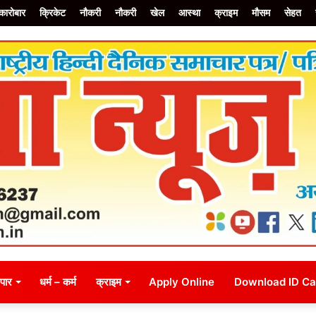
कारोबार
क्रिकेट
नौकरी
नौकरी
खेल
आस्था
क्राइम
मौसम
सेहत
जन
व्यापार
धर्म – कर्म
राजनीति
क्राइम
सम्पादकीय
Apply On
ापार
धर्म – कर्म
क्राइम
Apply Online
Download ID Ca