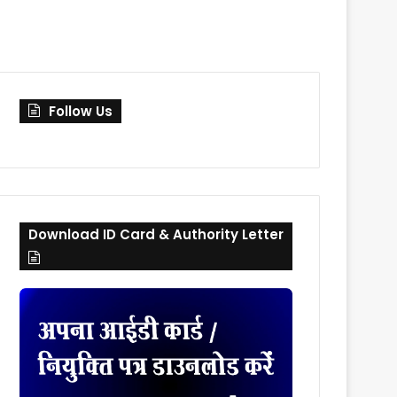
skin
for
Follow Us
Download ID Card & Authority Letter