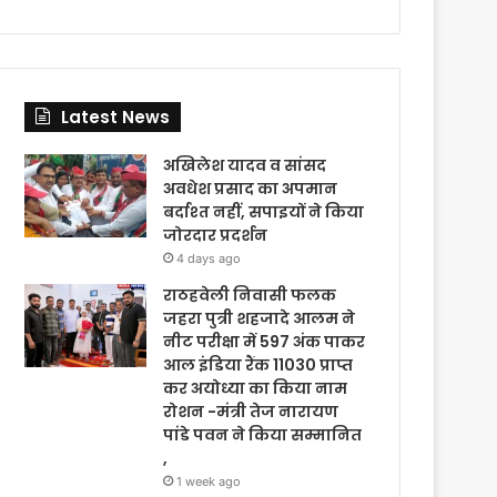
Latest News
अखिलेश यादव व सांसद
अवधेश प्रसाद का अपमान
बर्दाश्त नहीं, सपाइयों ने किया
जोरदार प्रदर्शन
4 days ago
राठहवेली निवासी फलक
जहरा पुत्री शहजादे आलम ने
नीट परीक्षा में 597 अंक पाकर
आल इंडिया रैंक 11030 प्राप्त
कर अयोध्या का किया नाम
रोशन -मंत्री तेज नारायण
पांडे पवन ने किया सम्मानित
,
1 week ago