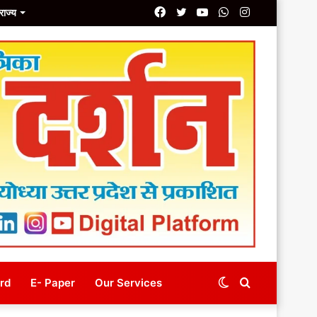
Facebook
Twitter
YouTube
Whatsapp
Instagram
राज्य
line
E- Magazine
Our Services
Switch
Search
rd
E- Paper
Our Services