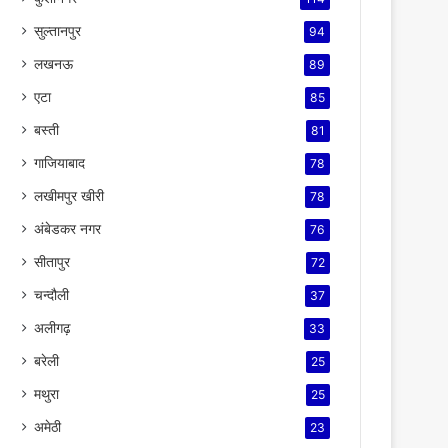
सुल्तानपुर
94
लखनऊ
89
एटा
85
बस्ती
81
गाजियाबाद
78
लखीमपुर खीरी
78
अंबेडकर नगर
76
सीतापुर
72
चन्दौली
37
अलीगढ़
33
बरेली
25
मथुरा
25
अमेठी
23