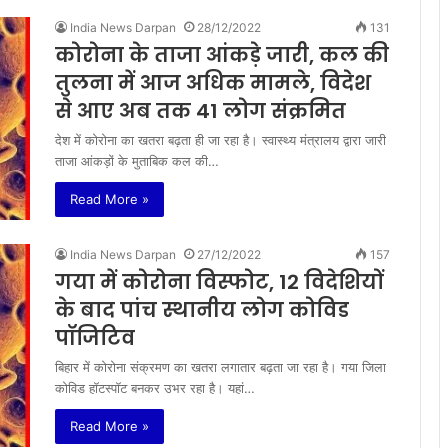
India News Darpan
28/12/2022
131
कोरोना के ताजा आंकड़े जारी, कल की
तुलना में आज अधिक मामले, विदेश
से आए अब तक 41 लोग संक्रमित
देश में कोरोना का खतरा बढ़ता ही जा रहा है। स्वास्थ्य मंत्रालय द्वारा जारी
ताजा आंकड़ों के मुताबिक कल की…
Read More »
India News Darpan
27/12/2022
157
गया में कोरोना विस्फोट, 12 विदेशियों
के बाद पांच स्थानीय लोग कोविड
पॉजिटिव
बिहार में कोरोना संक्रमण का खतरा लगातार बढ़ता जा रहा है। गया जिला
कोविड हॉटस्पॉट बनकर उभर रहा है। यहां…
Read More »