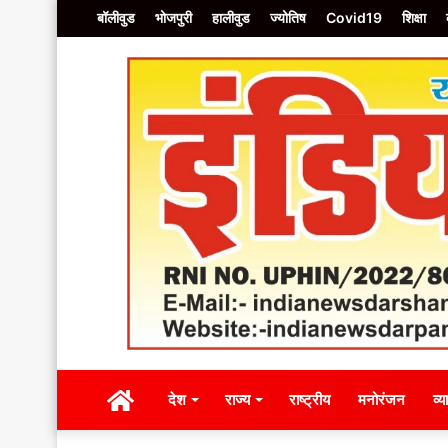
बॉलीवुड
भोजपुरी
हालीवुड
ज्योतिष
Covid19
शिक्षा
होम
देश
राज्य
राष्ट्रीय
मनोरं
होम
देश
राज्य
राष्ट्रीय
मनोरंजन
व्य