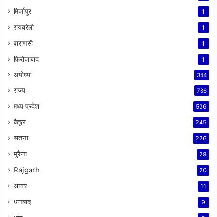
मिर्जापुर
1
रायबरेली
1
वाराणसी
1
फिरोजाबाद
1
अयोध्या
344
राज्य
786
मध्य प्रदेश
536
बैतूल
245
सतना
226
मुरैना
28
Rajgarh
20
आगर
11
धनबाद
9