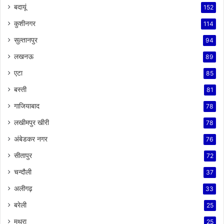
बदायूं
152
कुशीनगर
114
सुल्तानपुर
94
लखनऊ
89
एटा
85
बस्ती
81
गाजियाबाद
78
लखीमपुर खीरी
78
अंबेडकर नगर
76
सीतापुर
72
चन्दौली
37
अलीगढ़
33
बरेली
25
मथुरा
25