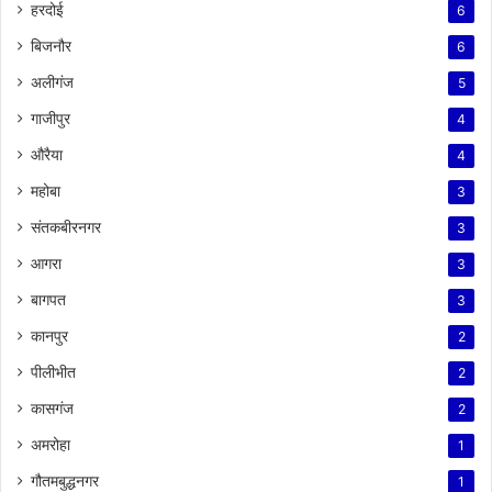
हरदोई
6
बिजनौर
6
अलीगंज
5
गाजीपुर
4
औरैया
4
महोबा
3
संतकबीरनगर
3
आगरा
3
बागपत
3
कानपुर
2
पीलीभीत
2
कासगंज
2
अमरोहा
1
गौतमबुद्धनगर
1