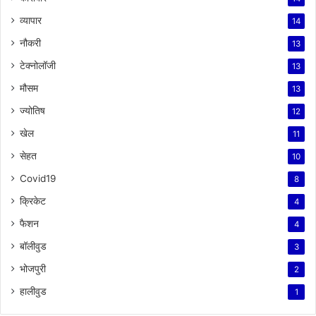
व्यापार
14
नौकरी
13
टेक्नोलॉजी
13
मौसम
13
ज्योतिष
12
खेल
11
सेहत
10
Covid19
8
क्रिकेट
4
फैशन
4
बॉलीवुड
3
भोजपुरी
2
हालीवुड
1