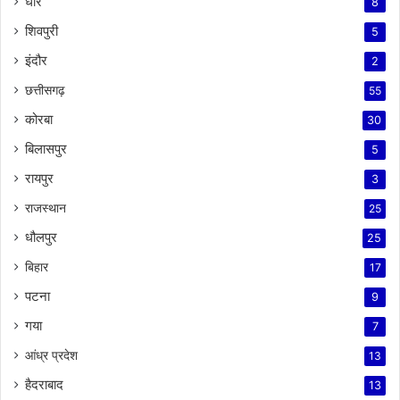
धार
8
शिवपुरी
5
इंदौर
2
छत्तीसगढ़
55
कोरबा
30
बिलासपुर
5
रायपुर
3
राजस्थान
25
धौलपुर
25
बिहार
17
पटना
9
गया
7
आंध्र प्रदेश
13
हैदराबाद
13