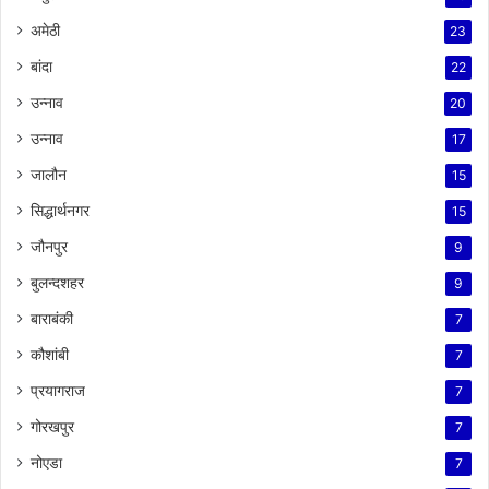
अमेठी
23
बांदा
22
उन्नाव
20
उन्नाव
17
जालौन
15
सिद्धार्थनगर
15
जौनपुर
9
बुलन्दशहर
9
बाराबंकी
7
कौशांबी
7
प्रयागराज
7
गोरखपुर
7
नोएडा
7