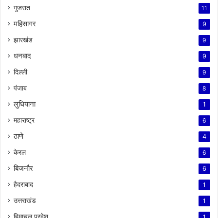
गुजरात
11
महिसागर
9
झारखंड
9
धनबाद
9
दिल्ली
9
पंजाब
8
लुधियाना
1
महाराष्ट्र
6
ठाणे
4
केरल
6
बिजनौर
6
हैदराबाद
1
उत्तराखंड
1
हिमाचल प्रदेश
1