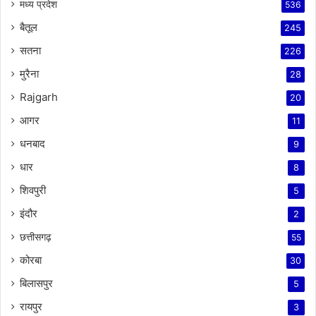
मध्य प्रदेश
536
बैतूल
245
सतना
226
मुरैना
28
Rajgarh
20
आगर
11
धनबाद
9
धार
8
शिवपुरी
5
इंदौर
2
छत्तीसगढ़
55
कोरबा
30
बिलासपुर
5
रायपुर
3