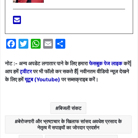
F
T
W
E
S
a
w
h
m
h
c
itt
at
ai
ar
नोट :- अन्य अपडेट लगातार पाने के लिए हमारा
फेसबुक पेज लाइक
करें|
e
er
s
l
e
आप हमें
ट्वीटर
पर भी फॉलो कर सकते हैं| नवीनतम वीडियो न्यूज देखने
के लिए हमें
यूटूब (Youtube)
पर सब्सक्राइब करें।
b
A
o
p
o
p
बिजली संकट
k
बेरोजगारी और भ्रष्टाचार के खिलाफ सांसद अवधेश प्रसाद के
नेतृत्व में सपाइयों का जोरदार प्रदर्शन