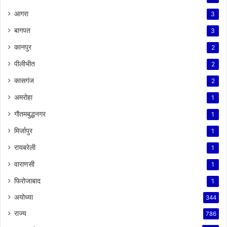
आगरा
3
बागपत
3
कानपुर
2
पीलीभीत
2
कासगंज
2
अमरोहा
1
गौतमबुद्धनगर
1
मिर्जापुर
1
रायबरेली
1
वाराणसी
1
फिरोजाबाद
1
अयोध्या
344
राज्य
786