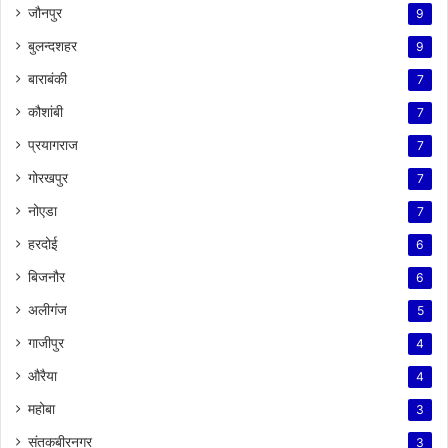
जौनपुर
9
बुलन्दशहर
9
बाराबंकी
7
कौशांबी
7
प्रयागराज
7
गोरखपुर
7
नोएडा
7
हरदोई
6
बिजनौर
6
अलीगंज
5
गाजीपुर
4
औरैया
4
महोबा
3
संतकबीरनगर
3