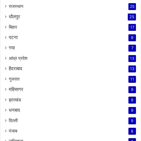
राजस्थान
25
धौलपुर
25
बिहार
17
पटना
9
गया
7
आंध्र प्रदेश
13
हैदराबाद
13
गुजरात
11
महिसागर
9
झारखंड
9
धनबाद
9
दिल्ली
9
पंजाब
8