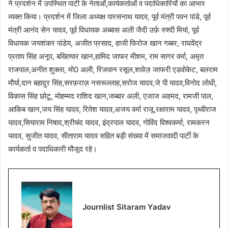
ने प्रदर्शन में उपस्थित पार्टी के नेताओं,कार्यकर्ताओं व पदाधिकारियों का आभार
व्यक्त किया। प्रदर्शन में जिला अध्यक्ष पारसनाथ यादव, पूर्व मंत्री पवन पांडे, पूर्व
मंत्री आनंद सेन यादव, पूर्व विधायक अब्बास अली जैदी उर्फ़ रुश्दी मियां, पूर्व
विधायक जयशंकर पांडेय, अजीत प्रसाद, हाजी फिरोज खान गब्बर, राघवेंद्र
प्रताप सिंह अनूप, बख्तियार खान,हामिद जाफर मीशम, राम सागर वर्मा, अमृत
राजपाल,अनीत शुक्ला, मो0 अली, रिजवान रसूल,शावेज़ जाफरी एडवोकेट, बलराम
मौर्या,दान बहादुर सिंह,सरफ़राज़ नसरूल्लाह,सरोज यादव,जे पी यादव,विनोद लोधी,
विकास सिंह छोटू, मोहम्मद राशिद खान,जब्बार अली, एजाज अहमद, रामजी पाल,
आकिब खान,जय सिंह यादव, रितेश यादव,अजय वर्मा राजू,रक्षाराम यादव, पृथ्वीराज
यादव,सियाराम निषाद,श्रीचंद यादव, इंद्रपाल यादव, गोविंद विश्वकर्मा, रामकरन
यादव, सुजीत यादव, सीताराम यादव सहित बड़ी संख्या में समाजवादी पार्टी के
कार्यकर्ता व पदाधिकारी मौजूद रहे।
Journlist Sitaram Yadav