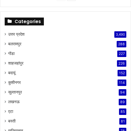
page
page
Categories
उत्तर प्रदेश
3,490
बलरामपुर
288
गोंडा
227
शाहजहांपुर
226
बदायूं
152
कुशीनगर
114
सुल्तानपुर
94
लखनऊ
89
एटा
85
बस्ती
81
गाजियाबाद
78