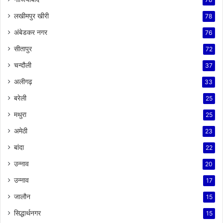
लखीमपुर खीरी
78
अंबेडकर नगर
76
सीतापुर
72
चन्दौली
37
अलीगढ़
33
बरेली
25
मथुरा
25
अमेठी
23
बांदा
22
उन्नाव
20
उन्नाव
17
जालौन
15
सिद्धार्थनगर
15