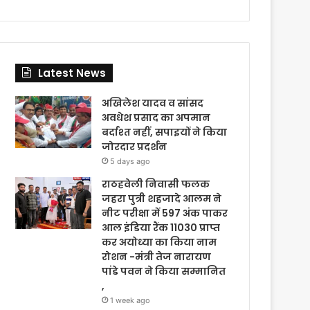
Latest News
अखिलेश यादव व सांसद
अवधेश प्रसाद का अपमान
बर्दाश्त नहीं, सपाइयों ने किया
जोरदार प्रदर्शन
5 days ago
राठहवेली निवासी फलक
जहरा पुत्री शहजादे आलम ने
नीट परीक्षा में 597 अंक पाकर
आल इंडिया रैंक 11030 प्राप्त
कर अयोध्या का किया नाम
रोशन -मंत्री तेज नारायण
पांडे पवन ने किया सम्मानित
,
1 week ago