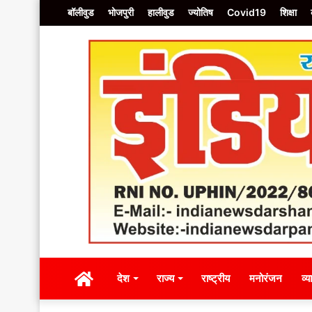
बॉलीवुड
भोजपुरी
हालीवुड
ज्योतिष
Covid19
शिक्षा
होम
देश
राज्य
राष्ट्रीय
मनोरं
होम
देश
राज्य
राष्ट्रीय
मनोरंजन
व्य