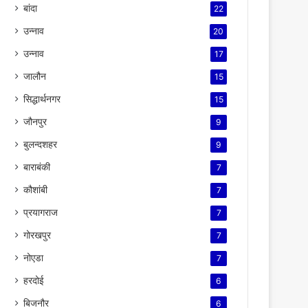
बांदा
22
उन्नाव
20
उन्नाव
17
जालौन
15
सिद्धार्थनगर
15
जौनपुर
9
बुलन्दशहर
9
बाराबंकी
7
कौशांबी
7
प्रयागराज
7
गोरखपुर
7
नोएडा
7
हरदोई
6
बिजनौर
6