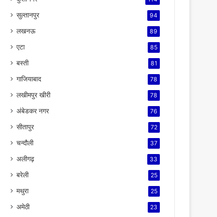
सुल्तानपुर
94
लखनऊ
89
एटा
85
बस्ती
81
गाजियाबाद
78
लखीमपुर खीरी
78
अंबेडकर नगर
76
सीतापुर
72
चन्दौली
37
अलीगढ़
33
बरेली
25
मथुरा
25
अमेठी
23