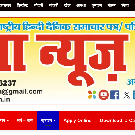
कारोबार
क्रिकेट
नौकरी
नौकरी
खेल
आस्था
क्राइम
मौसम
सेहत
जन
व्यापार
धर्म – कर्म
राजनीति
क्राइम
सम्पादकीय
Apply On
ापार
धर्म – कर्म
क्राइम
Apply Online
Download ID Ca