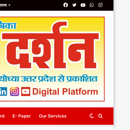
Facebook
Twitter
YouTube
Whatsapp
Instagram
राज्य
line
E- Magazine
Our Services
Switch
Search
rd
E- Paper
Our Services