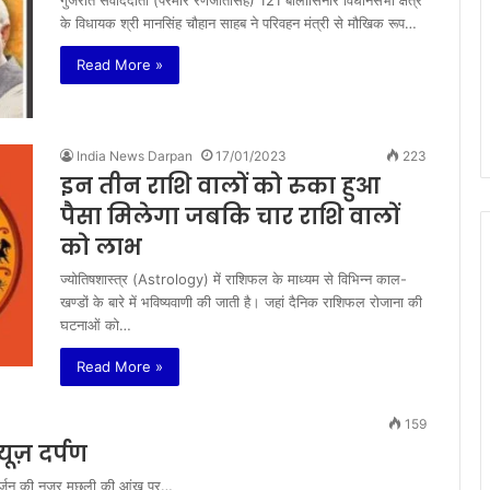
गुजरात संवाददाता (परमार रणजीतसिँह) 121 बालासिनोर विधानसभा क्षेत्र
के विधायक श्री मानसिंह चौहान साहब ने परिवहन मंत्री से मौखिक रूप…
Read More »
India News Darpan
17/01/2023
223
इन तीन राशि वालों को रुका हुआ
पैसा मिलेगा जबकि चार राशि वालों
को लाभ
ज्योतिषशास्त्र (Astrology) में राशिफल के माध्यम से विभिन्न काल-
खण्डों के बारे में भविष्यवाणी की जाती है। जहां दैनिक राशिफल रोजाना की
घटनाओं को…
Read More »
159
ूज़ दर्पण
र अर्जुन की नजर मछली की आंख पर…