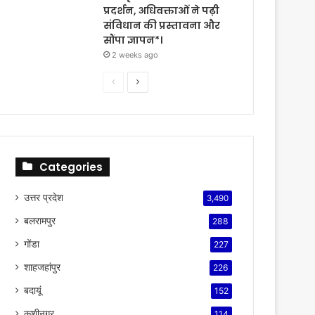
प्रदर्शन, अधिवक्ताओं ने पढ़ी
संविधान की प्रस्तावना और
सौंपा ज्ञापन*।
2 weeks ago
Previous
Next
page
page
Categories
उत्तर प्रदेश
3,490
बलरामपुर
288
गोंडा
227
शाहजहांपुर
226
बदायूं
152
कुशीनगर
114