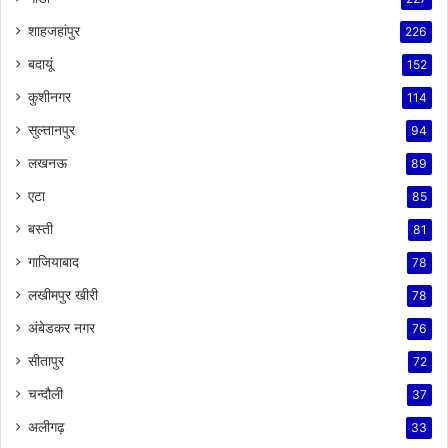
शाहजहांपुर
226
बदायूं
152
कुशीनगर
114
सुल्तानपुर
94
लखनऊ
89
एटा
85
बस्ती
81
गाजियाबाद
78
लखीमपुर खीरी
78
अंबेडकर नगर
76
सीतापुर
72
चन्दौली
37
अलीगढ़
33