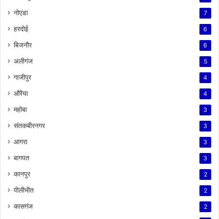
नोएडा
7
हरदोई
6
बिजनौर
6
अलीगंज
5
गाजीपुर
4
औरैया
4
महोबा
3
संतकबीरनगर
3
आगरा
3
बागपत
3
कानपुर
2
पीलीभीत
2
कासगंज
2