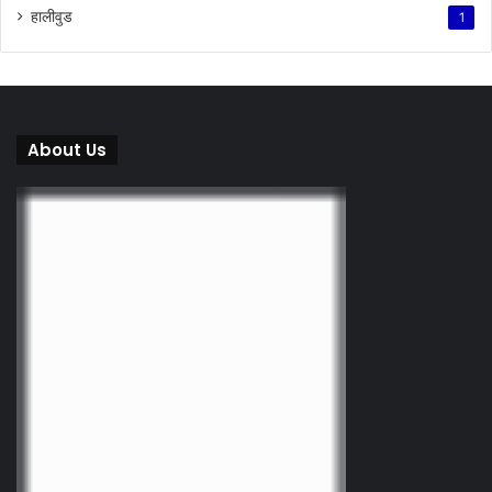
हालीवुड
1
About Us