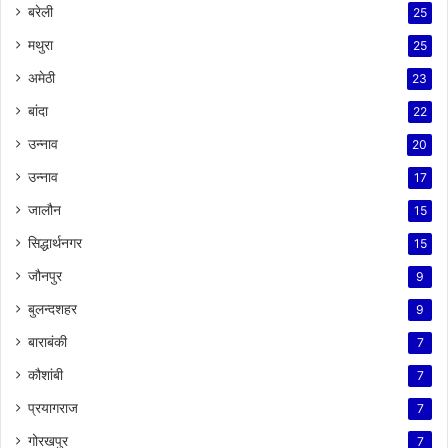
बरेली
25
मथुरा
25
अमेठी
23
बांदा
22
उन्नाव
20
उन्नाव
17
जालौन
15
सिद्धार्थनगर
15
जौनपुर
9
बुलन्दशहर
9
बाराबंकी
7
कौशांबी
7
प्रयागराज
7
गोरखपुर
7