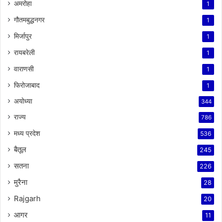
अमरोहा
1
गौतमबुद्धनगर
1
मिर्जापुर
1
रायबरेली
1
वाराणसी
1
फिरोजाबाद
1
अयोध्या
344
राज्य
786
मध्य प्रदेश
536
बैतूल
245
सतना
226
मुरैना
28
Rajgarh
20
आगर
11