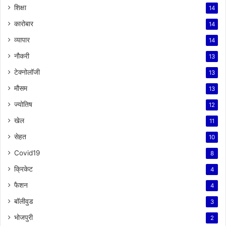
शिक्षा
14
कारोबार
14
व्यापार
14
नौकरी
13
टेक्नोलॉजी
13
मौसम
13
ज्योतिष
12
खेल
11
सेहत
10
Covid19
8
क्रिकेट
4
फैशन
4
बॉलीवुड
3
भोजपुरी
2