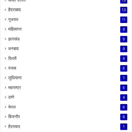
13
हैदराबाद
13
गुजरात
11
महिसागर
9
झारखंड
9
धनबाद
9
दिल्ली
9
पंजाब
8
लुधियाना
1
महाराष्ट्र
6
ठाणे
4
केरल
6
बिजनौर
6
हैदराबाद
1