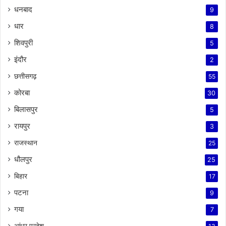
धनबाद
9
धार
8
शिवपुरी
5
इंदौर
2
छत्तीसगढ़
55
कोरबा
30
बिलासपुर
5
रायपुर
3
राजस्थान
25
धौलपुर
25
बिहार
17
पटना
9
गया
7
आंध्र प्रदेश