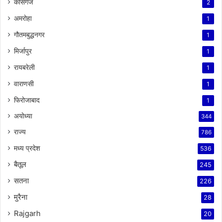
कासगंज
2
अमरोहा
1
गौतमबुद्धनगर
1
मिर्जापुर
1
रायबरेली
1
वाराणसी
1
फिरोजाबाद
1
अयोध्या
344
राज्य
786
मध्य प्रदेश
536
बैतूल
245
सतना
226
मुरैना
28
Rajgarh
20