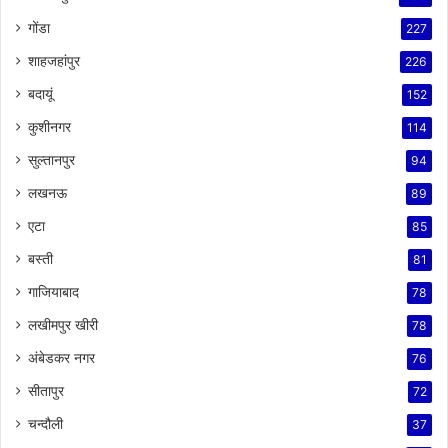
गोंडा
227
शाहजहांपुर
226
बदायूं
152
कुशीनगर
114
सुल्तानपुर
94
लखनऊ
89
एटा
85
बस्ती
81
गाजियाबाद
78
लखीमपुर खीरी
78
अंबेडकर नगर
76
सीतापुर
72
चन्दौली
37