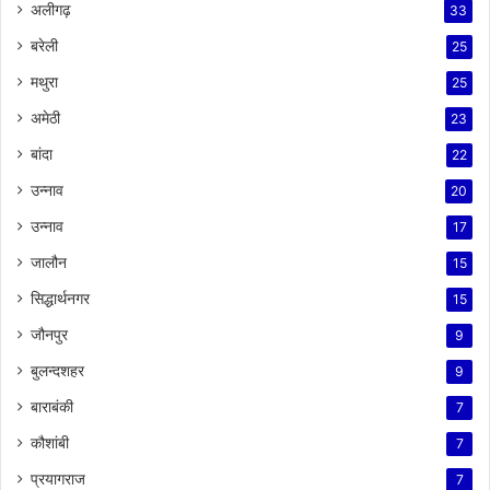
अलीगढ़
33
बरेली
25
मथुरा
25
अमेठी
23
बांदा
22
उन्नाव
20
उन्नाव
17
जालौन
15
सिद्धार्थनगर
15
जौनपुर
9
बुलन्दशहर
9
बाराबंकी
7
कौशांबी
7
प्रयागराज
7