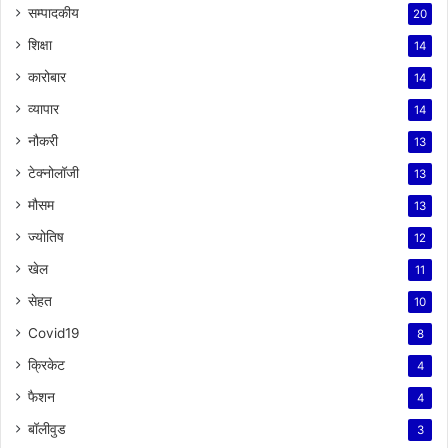
सम्पादकीय
20
शिक्षा
14
कारोबार
14
व्यापार
14
नौकरी
13
टेक्नोलॉजी
13
मौसम
13
ज्योतिष
12
खेल
11
सेहत
10
Covid19
8
क्रिकेट
4
फैशन
4
बॉलीवुड
3