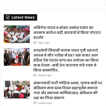
Latest News
अखिलेश यादव व सांसद अवधेश प्रसाद का
अपमान बर्दाश्त नहीं, सपाइयों ने किया जोरदार
प्रदर्शन
7 days ago
राठहवेली निवासी फलक जहरा पुत्री शहजादे
आलम ने नीट परीक्षा में 597 अंक पाकर आल
इंडिया रैंक 11030 प्राप्त कर अयोध्या का किया
नाम रोशन -मंत्री तेज नारायण पांडे पवन ने
किया सम्मानित ,
2 weeks ago
समाजवादी पार्टी लोहिया भवन, गुलाब बाड़ी पर
संविधान मान स्तंभ दिवस श्रद्धापूर्वक मनाया
गया और स्थापना वार्षिकोत्सव, संविधान की
रक्षा का लिया संकल्प
2 weeks ago