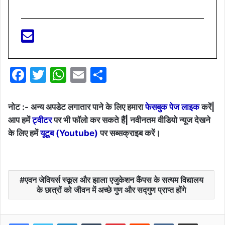
F
T
W
E
S
a
w
h
m
h
c
itt
at
ai
ar
नोट :- अन्य अपडेट लगातार पाने के लिए हमारा
फेसबुक पेज लाइक
करें|
e
er
s
l
e
आप हमें
ट्वीटर
पर भी फॉलो कर सकते हैं| नवीनतम वीडियो न्यूज देखने
के लिए हमें
यूटूब (Youtube)
पर सब्सक्राइब करें।
b
A
o
p
o
p
एवन जेवियर्स स्कूल और झाला एजुकेशन कैंपस के सत्यम विद्यालय
k
के छात्रों को जीवन में अच्छे गुण और सद्गुण प्राप्त होंगे
LinkedIn
Tumblr
Pinterest
Reddit
VKontakte
Share via Email