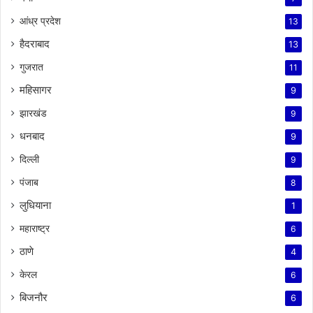
आंध्र प्रदेश
13
हैदराबाद
13
गुजरात
11
महिसागर
9
झारखंड
9
धनबाद
9
दिल्ली
9
पंजाब
8
लुधियाना
1
महाराष्ट्र
6
ठाणे
4
केरल
6
बिजनौर
6