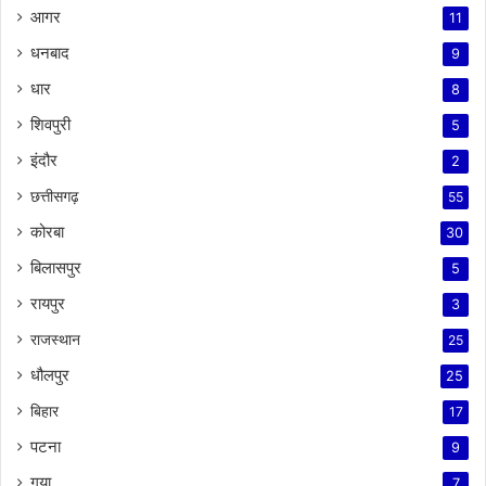
आगर
11
धनबाद
9
धार
8
शिवपुरी
5
इंदौर
2
छत्तीसगढ़
55
कोरबा
30
बिलासपुर
5
रायपुर
3
राजस्थान
25
धौलपुर
25
बिहार
17
पटना
9
गया
7