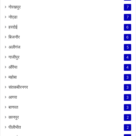
गोरखपुर
7
नोएडा
7
हरदोई
6
बिजनौर
6
अलीगंज
5
गाजीपुर
4
औरैया
4
महोबा
3
संतकबीरनगर
3
आगरा
3
बागपत
3
कानपुर
2
पीलीभीत
2